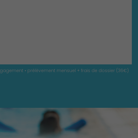
engagement • prélèvement mensuel + frais de dossier (36€)