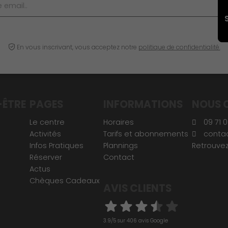
En vous inscrivant, vous acceptez notre
politique de confidentialité.
-ÊTRE
PAGES
INFORMATIONS
NOUS 
Le centre
Horaires
09 71 0
Activités
Tarifs et abonnements
conta
Infos Pratiques
Plannings
Retrouvez
Réserver
Contact
Actus
Chèques Cadeaux
AVIS CLIENTS
3.9/5 sur 406 avis Google