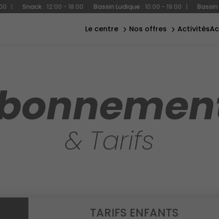
aquatique
un
ack
:
12:00 - 18:00
Bassin Ludique
:
10:00 - 19:00
|
Bassin Sportif
:
1
anniversaire
bien-être
magique
pour votre
le centre
nos offres
activités
a
extérieur
enfant
bonnemen
& Tarifs
TARIFS ENFANTS