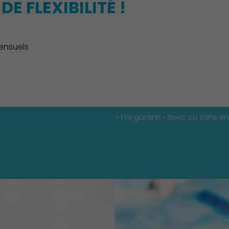
DE FLEXIBILITÉ !
ensuels
• Prix garanti • avec ou sans 