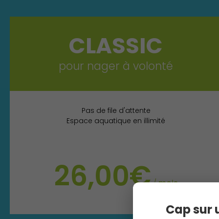
CLASSIC
pour nager à volonté
Pas de file d'attente
Espace aquatique en illimité
26,00€
/
mois
Cap sur u