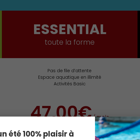
ESSENTIAL
toute la forme
Pas de file d’attente
Espace aquatique en illimité
Activités Basic
47,00€
/
mois
n été 100% plaisir à