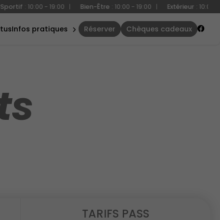
0:00 - 19:00
|
Bien-Être
:
10:00 - 19:00
|
Extérieur
:
10:00 - 19:00
|
accès &
contact
ctus
infos pratiques
réserver
chèques cadeaux
règles
ts
TARIFS PASS